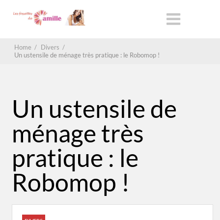
Home
/
Divers
/
Un ustensile de ménage très pratique : le Robomop !
Un ustensile de
ménage très
pratique : le
Robomop !