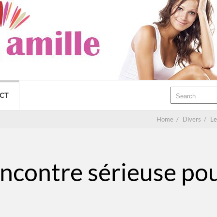
CT
Home
/
Divers
/
Le
encontre sérieuse pou