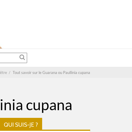
être
/
Tout savoir sur le Guarana ou Paullinia cupana
linia cupana
QUI SUIS-JE ?