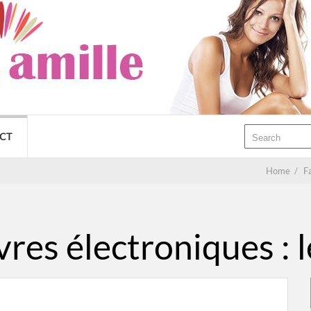
CT
Home
/
F
vres électroniques : l